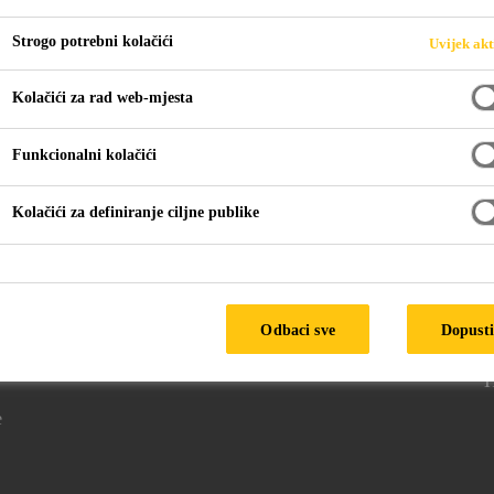
Strogo potrebni kolačići
Uvijek akt
Kolačići za rad web-mjesta
General Guidelines
Funkcionalni kolačići
Kolačići za definiranje ciljne publike
a
Pratite nas
P
Odbaci sve
Dopusti
1
H
e