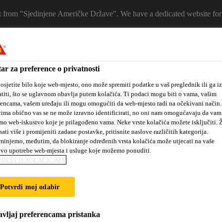
 it from "Sjedinjene Američke Države". We have a dedicated website for
ELECT A COUNTRY
Ko
ar za preference o privatnosti
osjetite bilo koje web-mjesto, ono može spremiti podatke u vaš preglednik ili ga iz
titi, što se uglavnom obavlja putem kolačića. Ti podaci mogu biti o vama, vašim
rencama, vašem uređaju ili mogu omogućiti da web-mjesto radi na očekivani način
ima obično vas se ne može izravno identificirati, no oni nam omogućavaju da vam
mo web-iskustvo koje je prilagođeno vama. Neke vrste kolačića možete isključiti. Ž
nati više i promijeniti zadane postavke, pritisnite naslove različitih kategorija.
injemo, međutim, da blokiranje određenih vrsta kolačića može utjecati na vaše
tvo upotrebe web-mjesta i usluge koje možemo ponuditi.
 mjesta
Novosti
#dobrakemija
O nama
Projekti i refer
IJEST O KOLAČIĆIMA
Potvrdi moj odabir
ELINES
vljaj preferencama pristanka