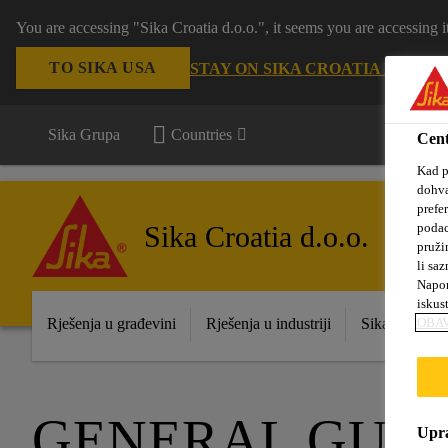
You are accessing "Sika Croatia d.o.o.", it seems you are accessing
TO SIKA USA
STAY ON SIKA CROATIA D.O.O.
S
Sika Grupa
Countries
Cent
Kad p
dohva
prefe
Sika Croatia d.o.o.
podac
pruži
li saz
Napom
iskus
Rješenja u građevini
Rješenja u industriji
Sika prodajna
OBAV
GENERAL GUID
Upra