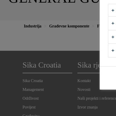
Industrija
Građevne komponente
Fasade
Sika Croatia
Sika rješenj
Sika Croatia
Kontakt
Management
Novosti
Održivost
Naši projekti i referenc
Povijest
Izvor znanja
Građevina