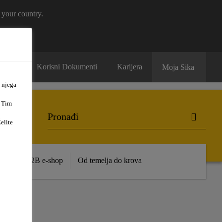
 your country.
ntakt
Korisni Dokumenti
Karijera
Moja Sika
 njega
. Tim
elite
ence
B2B e-shop
Od temelja do krova