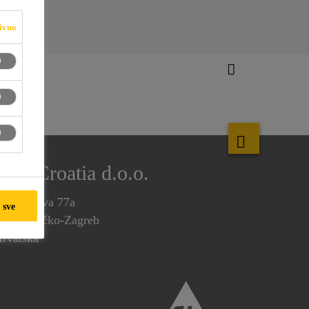
ivno
Sika Croatia d.o.o.
uškarićeva 77a
 sve
0250 Lučko-Zagreb
rvatska