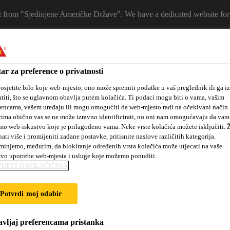
 it from "Sjedinjene Američke Države". We have a dedicated website for
ELECT A COUNTRY
Ko
ar za preference o privatnosti
osjetite bilo koje web-mjesto, ono može spremiti podatke u vaš preglednik ili ga iz
titi, što se uglavnom obavlja putem kolačića. Ti podaci mogu biti o vama, vašim
rencama, vašem uređaju ili mogu omogućiti da web-mjesto radi na očekivani način
ima obično vas se ne može izravno identificirati, no oni nam omogućavaju da vam
mo web-iskustvo koje je prilagođeno vama. Neke vrste kolačića možete isključiti. Ž
nati više i promijeniti zadane postavke, pritisnite naslove različitih kategorija.
injemo, međutim, da blokiranje određenih vrsta kolačića može utjecati na vaše
tvo upotrebe web-mjesta i usluge koje možemo ponuditi.
 mjesta
Novosti
#dobrakemija
O nama
Projekti i refer
IJEST O KOLAČIĆIMA
Potvrdi moj odabir
AL MANUAL
vljaj preferencama pristanka