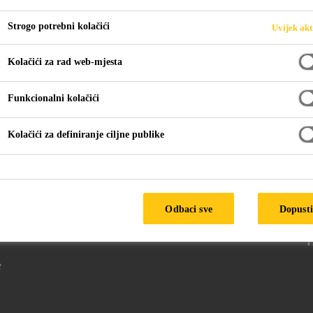
Strogo potrebni kolačići
Uvijek akt
Kolačići za rad web-mjesta
Architectural Manual
Funkcionalni kolačići
Kolačići za definiranje ciljne publike
a
Pratite nas
P
Odbaci sve
Dopusti
1
H
e