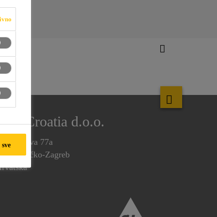
ivno
Sika Croatia d.o.o.
uškarićeva 77a
 sve
0250 Lučko-Zagreb
rvatska