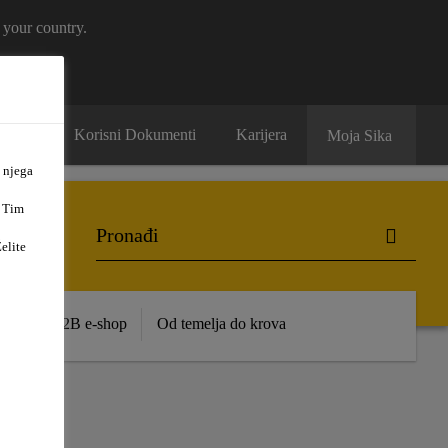
 your country.
ntakt
Korisni Dokumenti
Karijera
Moja Sika
 njega
. Tim
elite
ence
B2B e-shop
Od temelja do krova