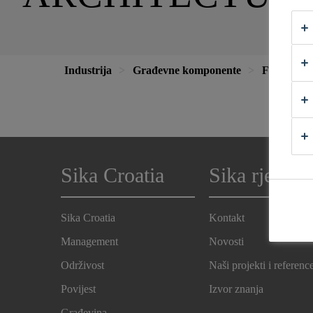
Industrija
Građevne komponente
Fasade
Sika Croatia
Sika rješenj
Sika Croatia
Kontakt
Management
Novosti
Održivost
Naši projekti i referenc
Povijest
Izvor znanja
Građevina