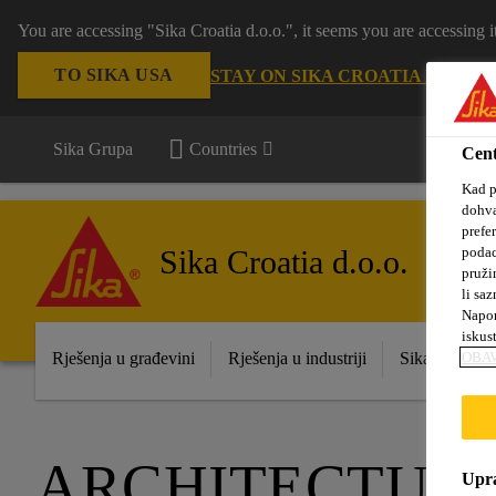
You are accessing "Sika Croatia d.o.o.", it seems you are accessing
TO SIKA USA
STAY ON SIKA CROATIA D.O.O.
S
Sika Grupa
Countries
Cent
Kad p
dohva
prefe
Sika Croatia d.o.o.
podac
pruži
li saz
Napom
iskus
Rješenja u građevini
Rješenja u industriji
Sika prodajna
OBAV
ARCHITECTUR
Upra