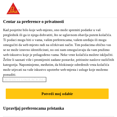
You are accessing "Sika Croatia d.o.o.", it seems you are
accessing it from "Sjedinjene Američke Države". We have a
dedicated website for your country.
Centar za preference o privatnosti
TO SIKA
STAY ON SIKA
SELECT A
Kad posjetite bilo koje web-mjesto, ono može spremiti podatke u vaš
preglednik ili ga iz njega dohvatiti, što se uglavnom obavlja putem kolačića.
USA
CROATIA D.O.O.
COUNTRY
Ti podaci mogu biti o vama, vašim preferencama, vašem uređaju ili mogu
omogućiti da web-mjesto radi na očekivani način. Tim podacima obično vas
se ne može izravno identificirati, no oni nam omogućavaju da vam pružimo
Sika Croatia d.o.o.
web-iskustvo koje je prilagođeno vama. Neke vrste kolačića možete isključiti.
Želite li saznati više i promijeniti zadane postavke, pritisnite naslove različitih
kategorija. Napominjemo, međutim, da blokiranje određenih vrsta kolačića
može utjecati na vaše iskustvo upotrebe web-mjesta i usluge koje možemo
ponuditi.
COMPLETE
OBAVIJEST O KOLAČIĆIMA
REMOVAL
Potvrdi moj odabir
PROCEDURE
Upravljaj preferencama pristanka