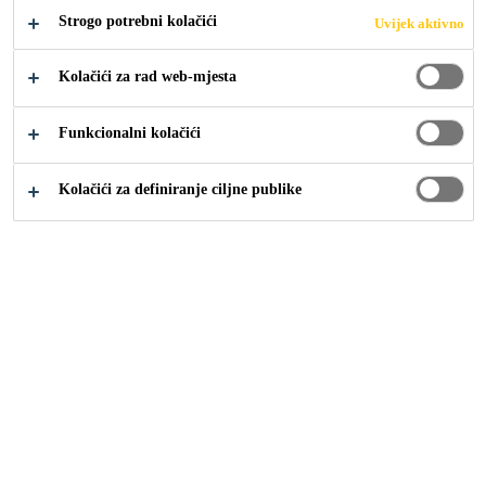
Strogo potrebni kolačići
Uvijek aktivno
Kolačići za rad web-mjesta
Industrija
...
Complete Removal Procedure
Funkcionalni kolačići
Kolačići za definiranje ciljne publike
The Complete Removal Method is an alternative to the
Full-Cut Method. A complete adhesive removal requires
the removal of existing material down to the frame.
During a complete removal, the aperture must be cleaned
of all products and materials other than the clean weld
area and the original paint.
This method must be used when: