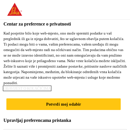
You are accessing "Sika Croatia d.o.o.", it seems you are
accessing it from "Sjedinjene Američke Države". We have a
dedicated website for your country.
Centar za preference o privatnosti
TO SIKA
STAY ON SIKA
SELECT A
Kad posjetite bilo koje web-mjesto, ono može spremiti podatke u vaš
preglednik ili ga iz njega dohvatiti, što se uglavnom obavlja putem kolačića.
USA
CROATIA D.O.O.
COUNTRY
Ti podaci mogu biti o vama, vašim preferencama, vašem uređaju ili mogu
omogućiti da web-mjesto radi na očekivani način. Tim podacima obično vas
se ne može izravno identificirati, no oni nam omogućavaju da vam pružimo
Sika Croatia d.o.o.
web-iskustvo koje je prilagođeno vama. Neke vrste kolačića možete isključiti.
Želite li saznati više i promijeniti zadane postavke, pritisnite naslove različitih
kategorija. Napominjemo, međutim, da blokiranje određenih vrsta kolačića
može utjecati na vaše iskustvo upotrebe web-mjesta i usluge koje možemo
ponuditi.
PC/PMMA
OBAVIJEST O KOLAČIĆIMA
BONDING
Potvrdi moj odabir
Upravljaj preferencama pristanka