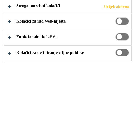
Strogo potrebni kolačići
Uvijek aktivno
Industrija
Popravci automobila
PC/PMMA Bonding
Kolačići za rad web-mjesta
Funkcionalni kolačići
Kolačići za definiranje ciljne publike
Plastic Parts can be Found on Vehicles
such as
Building machines.
Special-purpose vehicles (Border control, Police).
Light-weight construction vehicles.
Race cars.
Typical materials are PMMA (Polymethylmethacrylate)