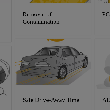
Removal of
PC
,
Contamination
AD
Safe Drive-Away Time
k