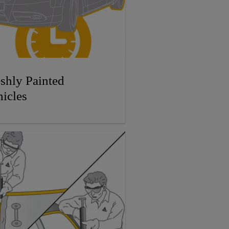
shly Painted
icles