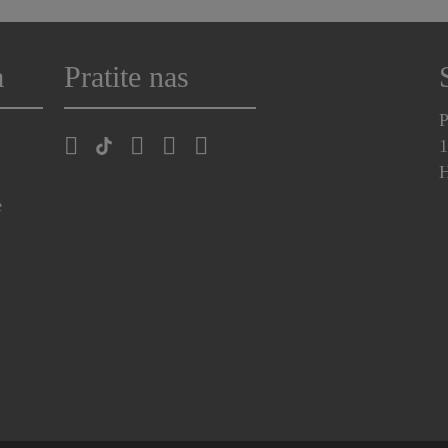
a
Pratite nas
P
1
H
e