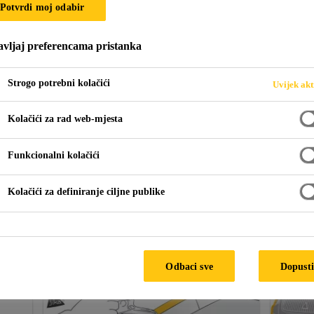
Potvrdi moj odabir
OVI
vljaj preferencama pristanka
Strogo potrebni kolačići
Uvijek akt
Kolačići za rad web-mjesta
Funkcionalni kolačići
Kolačići za definiranje ciljne publike
Odbaci sve
Dopusti