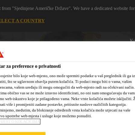
 it from "Sjedinjene Američke Države". We have a dedicated website for
ELECT A COUNTRY
Ko
ar za preference o privatnosti
osjetite bilo koje web-mjesto, ono može spremiti podatke u vaš preglednik ili ga iz
titi, što se uglavnom obavlja putem kolačića. Ti podaci mogu biti o vama, vašim
rencama, vašem uređaju ili mogu omogućiti da web-mjesto radi na očekivani način
ima obično vas se ne može izravno identificirati, no oni nam omogućavaju da vam
 mjesta
Novosti
#dobrakemija
O nama
Projekti i refer
mo web-iskustvo koje je prilagođeno vama. Neke vrste kolačića možete isključiti. Ž
nati više i promijeniti zadane postavke, pritisnite naslove različitih kategorija.
injemo, međutim, da blokiranje određenih vrsta kolačića može utjecati na vaše
tvo upotrebe web-mjesta i usluge koje možemo ponuditi.
IJEST O KOLAČIĆIMA