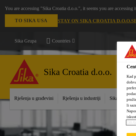
You are accessing "Sika Croatia d.o.o.", it seems you are accessing
TO SIKA USA
STAY ON SIKA CROATIA D.O.O.
S
Sika Grupa
Countries
Cent
Sika Croatia d.o.o.
Kad p
dohva
prefe
podac
Rješenja u građevini
Rješenja u industriji
Sika prodajna
pruži
li saz
Napom
iskus
OBAV