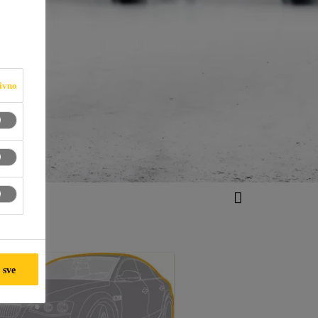
ivno
 sve