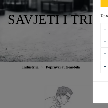
SAVJETI I TRIK
Upra
Industrija
Popravci automobila