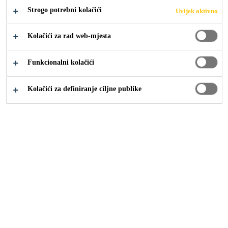
Strogo potrebni kolačići
Uvijek aktivno
Industrija
...
Sealants
Kolačići za rad web-mjesta
Funkcionalni kolačići
Kolačići za definiranje ciljne publike
Sika Croatia
Sika Croatia
Management
Održivost
Povijest
Građevina