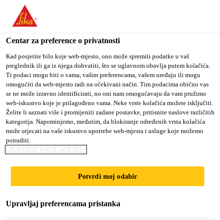
You are accessing "Sika Croatia d.o.o.", it seems you are
accessing it from "Sjedinjene Američke Države". We have a
dedicated website for your country.
Centar za preference o privatnosti
TO SIKA
STAY ON SIKA
SELECT A
Kad posjetite bilo koje web-mjesto, ono može spremiti podatke u vaš
preglednik ili ga iz njega dohvatiti, što se uglavnom obavlja putem kolačića.
USA
CROATIA D.O.O.
COUNTRY
Ti podaci mogu biti o vama, vašim preferencama, vašem uređaju ili mogu
omogućiti da web-mjesto radi na očekivani način. Tim podacima obično vas
se ne može izravno identificirati, no oni nam omogućavaju da vam pružimo
Sika Croatia d.o.o.
web-iskustvo koje je prilagođeno vama. Neke vrste kolačića možete isključiti.
Želite li saznati više i promijeniti zadane postavke, pritisnite naslove različitih
kategorija. Napominjemo, međutim, da blokiranje određenih vrsta kolačića
može utjecati na vaše iskustvo upotrebe web-mjesta i usluge koje možemo
ponuditi.
SEALANTS
OBAVIJEST O KOLAČIĆIMA
Potvrdi moj odabir
Upravljaj preferencama pristanka