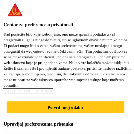
You are accessing "Sika Croatia d.o.o.", it seems you are
accessing it from "Sjedinjene Američke Države". We have a
dedicated website for your country.
Centar za preference o privatnosti
Građevina
...
Sikaplan® WT 4220-15 C
TO SIKA
STAY ON SIKA
SELECT A
Kad posjetite bilo koje web-mjesto, ono može spremiti podatke u vaš
preglednik ili ga iz njega dohvatiti, što se uglavnom obavlja putem kolačića.
USA
CROATIA D.O.O.
COUNTRY
Ti podaci mogu biti o vama, vašim preferencama, vašem uređaju ili mogu
omogućiti da web-mjesto radi na očekivani način. Tim podacima obično vas
se ne može izravno identificirati, no oni nam omogućavaju da vam pružimo
Sika Croatia d.o.o.
web-iskustvo koje je prilagođeno vama. Neke vrste kolačića možete isključiti.
Sikaplan® WT
Želite li saznati više i promijeniti zadane postavke, pritisnite naslove različitih
kategorija. Napominjemo, međutim, da blokiranje određenih vrsta kolačića
može utjecati na vaše iskustvo upotrebe web-mjesta i usluge koje možemo
4220-15 C
ponuditi.
OBAVIJEST O KOLAČIĆIMA
POLIOLEFINSKA MEMBRANA ZA
Potvrdi moj odabir
HIDROIZOLACIJU SPREMNIKA VODE
Sikaplan® WT 4220-15 C je poliolefinska
Upravljaj preferencama pristanka
fleksibilna homogena glatka membrana ojačana