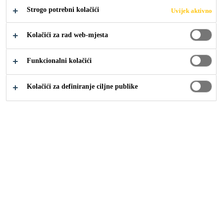
Strogo potrebni kolačići
Uvijek aktivno
Kolačići za rad web-mjesta
Industrija
...
Concrete Tower
Funkcionalni kolačići
Kolačići za definiranje ciljne publike
Concrete Towers - Solid
and High Quality Solution
Wind turbine towers need to
support any loads and deal with
durability issues, including resisting
in the rough and corrosive marine
environment.