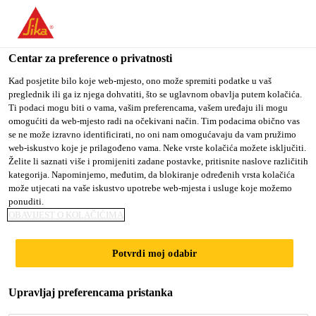
You are accessing "Sika Croatia d.o.o.", it seems you are
accessing it from "Sjedinjene Američke Države". We have a
dedicated website for your country.
Centar za preference o privatnosti
TO SIKA
STAY ON SIKA
SELECT A
Kad posjetite bilo koje web-mjesto, ono može spremiti podatke u vaš
preglednik ili ga iz njega dohvatiti, što se uglavnom obavlja putem kolačića.
USA
CROATIA D.O.O.
COUNTRY
Ti podaci mogu biti o vama, vašim preferencama, vašem uređaju ili mogu
omogućiti da web-mjesto radi na očekivani način. Tim podacima obično vas
se ne može izravno identificirati, no oni nam omogućavaju da vam pružimo
Sika Croatia d.o.o.
web-iskustvo koje je prilagođeno vama. Neke vrste kolačića možete isključiti.
Želite li saznati više i promijeniti zadane postavke, pritisnite naslove različitih
kategorija. Napominjemo, međutim, da blokiranje određenih vrsta kolačića
može utjecati na vaše iskustvo upotrebe web-mjesta i usluge koje možemo
ponuditi.
OBAVIJEST O KOLAČIĆIMA
CONCRETE
Potvrdi moj odabir
TOWER
Upravljaj preferencama pristanka