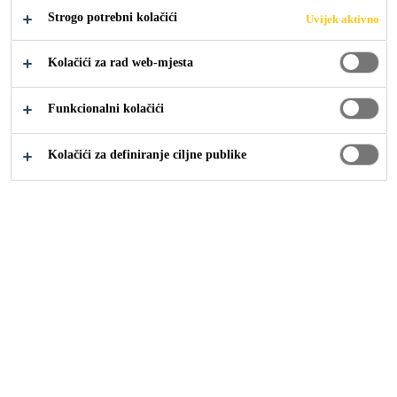
Strogo potrebni kolačići
Uvijek aktivno
Industrija
...
Solar-Powered Catamaran
Kolačići za rad web-mjesta
Funkcionalni kolačići
2018
GERMANY
Kolačići za definiranje ciljne publike