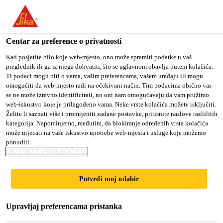
You are accessing "Sika Croatia d.o.o.", it seems you are
accessing it from "Sjedinjene Američke Države". We have a
dedicated website for your country.
Centar za preference o privatnosti
TO SIKA
STAY ON SIKA
SELECT A
Kad posjetite bilo koje web-mjesto, ono može spremiti podatke u vaš
preglednik ili ga iz njega dohvatiti, što se uglavnom obavlja putem kolačića.
USA
CROATIA D.O.O.
COUNTRY
Ti podaci mogu biti o vama, vašim preferencama, vašem uređaju ili mogu
omogućiti da web-mjesto radi na očekivani način. Tim podacima obično vas
se ne može izravno identificirati, no oni nam omogućavaju da vam pružimo
Sika Croatia d.o.o.
web-iskustvo koje je prilagođeno vama. Neke vrste kolačića možete isključiti.
Želite li saznati više i promijeniti zadane postavke, pritisnite naslove različitih
kategorija. Napominjemo, međutim, da blokiranje određenih vrsta kolačića
može utjecati na vaše iskustvo upotrebe web-mjesta i usluge koje možemo
ponuditi.
SOLAR-POWERED
OBAVIJEST O KOLAČIĆIMA
CATAMARAN
Potvrdi moj odabir
Upravljaj preferencama pristanka