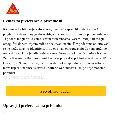
You are accessing "Sika Croatia d.o.o.", it seems you are
accessing it from "Sjedinjene Američke Države". We have a
dedicated website for your country.
Centar za preference o privatnosti
TO SIKA
STAY ON SIKA
SELECT A
Kad posjetite bilo koje web-mjesto, ono može spremiti podatke u vaš
preglednik ili ga iz njega dohvatiti, što se uglavnom obavlja putem kolačića.
USA
CROATIA D.O.O.
COUNTRY
Ti podaci mogu biti o vama, vašim preferencama, vašem uređaju ili mogu
omogućiti da web-mjesto radi na očekivani način. Tim podacima obično vas
se ne može izravno identificirati, no oni nam omogućavaju da vam pružimo
Sika Croatia d.o.o.
web-iskustvo koje je prilagođeno vama. Neke vrste kolačića možete isključiti.
Želite li saznati više i promijeniti zadane postavke, pritisnite naslove različitih
kategorija. Napominjemo, međutim, da blokiranje određenih vrsta kolačića
može utjecati na vaše iskustvo upotrebe web-mjesta i usluge koje možemo
ponuditi.
OBAVIJEST O KOLAČIĆIMA
LEVELLING
Potvrdi moj odabir
Upravljaj preferencama pristanka